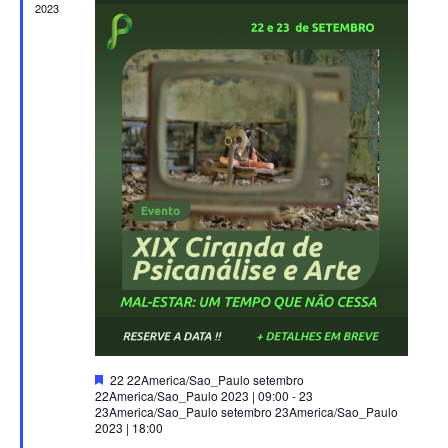
Evento
2023
Destacado
22 22America/Sao_Paulo setembro
22America/Sao_Paulo 2023 | 09:00
-
23
23America/Sao_Paulo setembro 23America/Sao_Paulo
2023 | 18:00