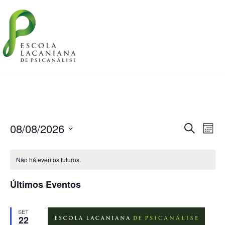
08/08/2026
Pesquis
Nav
Procurar
Month
eventos
do
e
Selecione
visu
a
navega
Não há eventos futuros.
data.
Eve
de
Últimos Eventos
visuais
de
SET
22