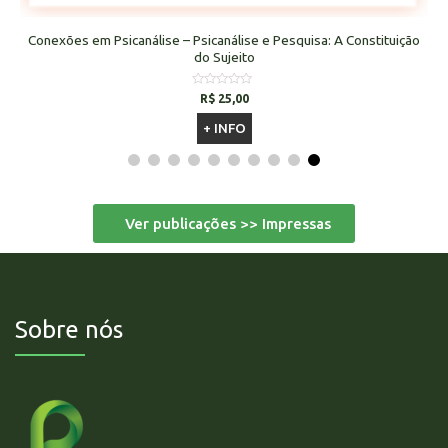
Conexões em Psicanálise – Psicanálise e Pesquisa: A Constituição
do Sujeito
Avaliação
R$
25,00
0
de
+ INFO
5
Ver publicações >> Impressas
Sobre nós