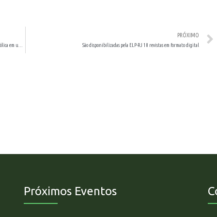
PRÓXIMO
Psicanálise e pesquisa: Função Paterna, Gravidez e Maternidade/ A Função Simbólica em uma UTI
São disponibilizadas pela ELP-RJ 10 revistas em formato digital
Próximos Eventos
C