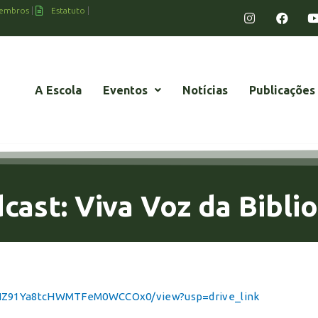
embros
Estatuto
A Escola
Eventos
Notícias
Publicações
cast: Viva Voz da Bibli
BENZ91Ya8tcHWMTFeM0WCCOx0/view?usp=drive_link