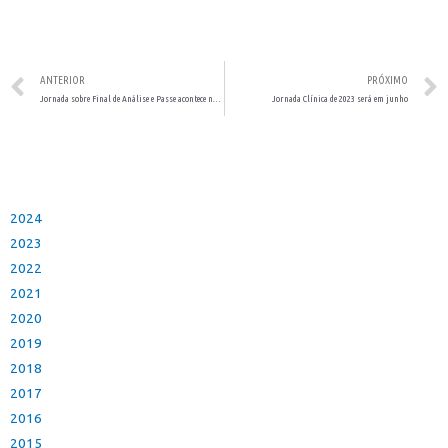
ANTERIOR
PRÓXIMO
Jornada sobre Final de Análise e Passe acontece no final de março
Jornada Clínica de 2023 será em junho
2024
2023
2022
2021
2020
2019
2018
2017
2016
2015