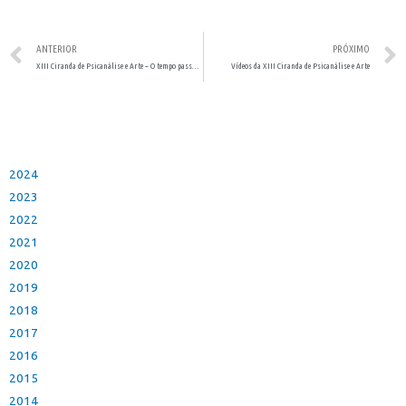
ANTERIOR
PRÓXIMO
XIII Ciranda de Psicanálise e Arte – O tempo passa… Nas artes e na psicanálise
Vídeos da XIII Ciranda de Psicanálise e Arte
2024
2023
2022
2021
2020
2019
2018
2017
2016
2015
2014