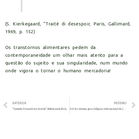
(S. Kierkegaard, “Traité di desespoir, Paris, Gallimard,
1969, p. 152)
Os transtornos alimentares pedem da
contemporaneidade um olhar mais atento para a
questão do sujeito e sua singularidade, num mundo
onde vigora o tornar o humano mercadoria!
ANTERIOR
PRÓXIMO
“Conexão Psicanálise e Direito” debate conto de Cortázar.
ELP-RJ convoca para Colóquio Internacional da Convergência