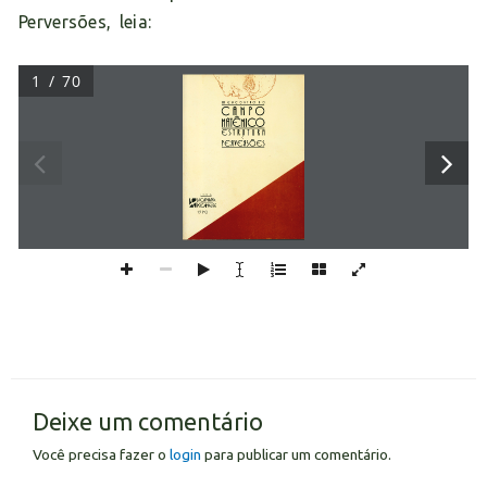
Perversões, leia:
1 / 70
OJ 
J 
W U 
OJIW31UW 
~ 
~~n1n~1s3 
-
3 
S30SK3AK3J 
'lj 
~ 
10))
"1~"11~~)~1·1 
1Sil~~~)IS~ ~~ 
6l 
06 
Deixe um comentário
Você precisa fazer o
login
para publicar um comentário.