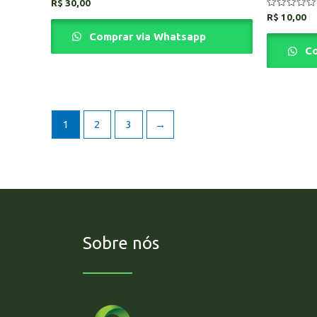
Avaliação
R$
30,00
0
Avaliação
R$
10,00
de
0
5
de
Comprar via Whatsapp
5
Co
1
2
3
→
Sobre nós