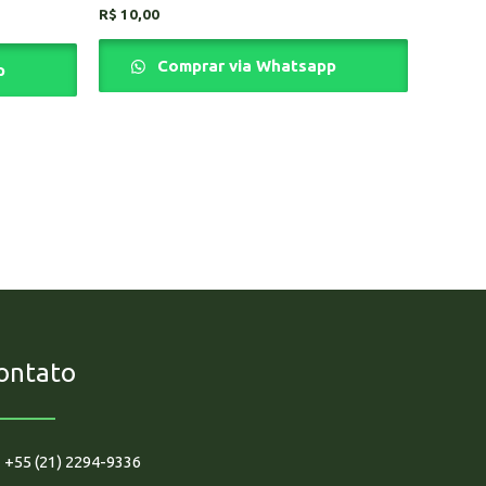
Avaliação
R$
10,00
0
de
5
Comprar via Whatsapp
p
ontato
+55 (21) 2294-9336