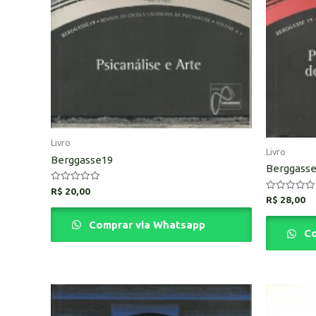
Livro
Livro
Berggasse19
Berggasse1
Avaliação
R$
20,00
0
Avaliação
R$
28,00
de
0
5
de
Comprar via Whatsapp
5
Co