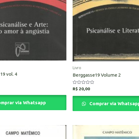
Livro
9 vol. 4
Berggasse19 Volume 2
Avaliação
R$
20,00
0
de
5
mprar via Whatsapp
Comprar via Whatsap