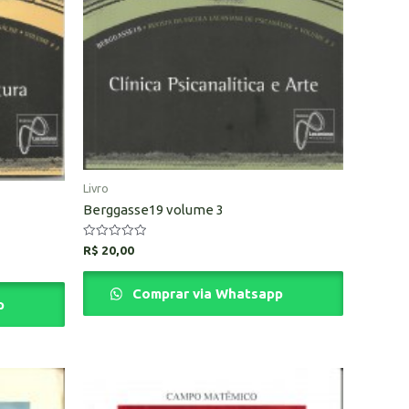
Livro
Berggasse19 volume 3
Avaliação
R$
20,00
0
de
5
Comprar via Whatsapp
p