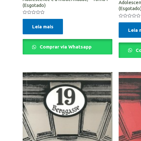
Adolescen
(Esgotado)
(Esgotado
Avaliação
Avaliação
0
0
de
Leia mais
de
Leia 
5
5
Comprar via Whatsapp
Co