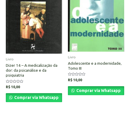
Livro
Livro
Adolescente e a modernidade,
Dizer 14 – A medicalização da
Tomo III
dor: da psicanálise e da
psiquiatria
Avaliação
R$
10,00
0
de
Avaliação
R$
10,00
5
0
Comprar via Whatsapp
de
5
Comprar via Whatsapp