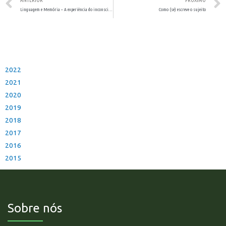
ANTERIOR
PRÓXIMO
Linguagem e Memória – A experiência do inconsciente
Como (se) escreve o sujeito
2022
2021
2020
2019
2018
2017
2016
2015
Sobre nós