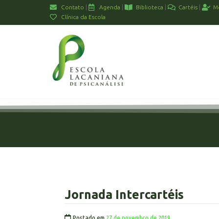
Contato
Agenda
Biblioteca
Cartéis
M
Clínica da Escola
Jornada Intercartéis
Postado em
27 de novembro de 2019