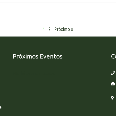
1
2
Próximo »
Próximos Eventos
C
Não há eventos futuros.
a