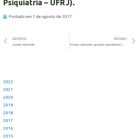
Psiquiatria – UFRJ).
Postado em
1 de agosto de 2017
ANTERIOR
PRÓXIMO
Jornada Intercartéis
Psicoses: melancolia, paranóia, esquizofrenia e mania
2022
2021
2020
2019
2018
2017
2016
2015