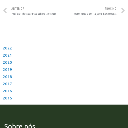
ANTERIOR
PRÓXIMO
Psilítera: Oficina de Psicanálise e Literatura
Textos Freudianos – A jovem homossexual
2022
2021
2020
2019
2018
2017
2016
2015
Sobre nós