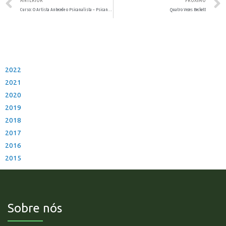
ANTERIOR
PRÓXIMO
Curso: O Artista Antecede o Psicanalista – Psicanálise e Arte
Quatro Vezes Beckett
2022
2021
2020
2019
2018
2017
2016
2015
Sobre nós