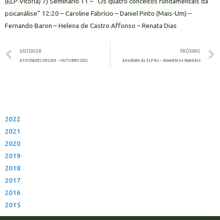
(ELP Vitória) 7) Seminário 11 – “Os quatro conceitos fundamentais da
psicanálise” 12:20 – Caroline Fabrício – Daniel Pinto (Mais-Um) –
Fernando Baron – Helena de Castro Affonso – Renata Dias
ANTERIOR
PRÓXIMO
ATIVIDADES ONLINE – OUTUBRO 2022
Atividades da ELP-RJ – Novembro e Dezembro
2022
2021
2020
2019
2018
2017
2016
2015