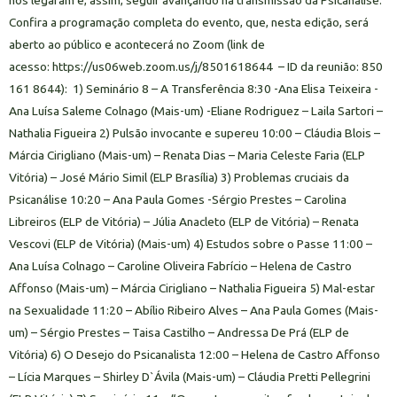
nos legaram e, assim, seguir avançando na transmissão da Psicanálise.
Confira a programação completa do evento, que, nesta edição, será
aberto ao público e acontecerá no Zoom (link de
acesso: https://us06web.zoom.us/j/8501618644 – ID da reunião: 850
161 8644): 1) Seminário 8 – A Transferência 8:30 -Ana Elisa Teixeira -
Ana Luísa Saleme Colnago (Mais-um) -Eliane Rodriguez – Laila Sartori –
Nathalia Figueira 2) Pulsão invocante e supereu 10:00 – Cláudia Blois –
Márcia Cirigliano (Mais-um) – Renata Dias – Maria Celeste Faria (ELP
Vitória) – José Mário Simil (ELP Brasília) 3) Problemas cruciais da
Psicanálise 10:20 – Ana Paula Gomes -Sérgio Prestes – Carolina
Libreiros (ELP de Vitória) – Júlia Anacleto (ELP de Vitória) – Renata
Vescovi (ELP de Vitória) (Mais-um) 4) Estudos sobre o Passe 11:00 –
Ana Luísa Colnago – Caroline Oliveira Fabrício – Helena de Castro
Affonso (Mais-um) – Márcia Cirigliano – Nathalia Figueira 5) Mal-estar
na Sexualidade 11:20 – Abílio Ribeiro Alves – Ana Paula Gomes (Mais-
um) – Sérgio Prestes – Taisa Castilho – Andressa De Prá (ELP de
Vitória) 6) O Desejo do Psicanalista 12:00 – Helena de Castro Affonso
– Lícia Marques – Shirley D`Ávila (Mais-um) – Cláudia Pretti Pellegrini