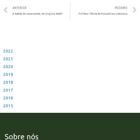
ANTERIOR
PRÓXIMO
A medida do inconsciente, em Virgínia Woolf
Psilítera: Oficina de Psicanálise e Literatura
2022
2021
2020
2019
2018
2017
2016
2015
Sobre nós