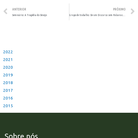
ANTERIOR
PRÓXIMO
Seminário: A Tragédia do Desejo
Grupo de trabalho: De um Discurso sem Palavras ao que se escreve do Real
2022
2021
2020
2019
2018
2017
2016
2015
Sobre nós