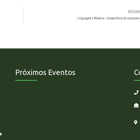
PRÓXI
Linguagem e Memória – A experiência do inconscien
Próximos Eventos
C
Não há eventos futuros.
a