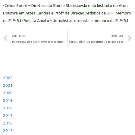
-Celina Sodré – Diretora do Studio Stanislavski e do Instituto do Ator;
Doutora em Artes Cências e Profª de Direção Artística da UFF; Membro
da ELP-RJ -Renata Amato – Jornalista, roteirista e membro da ELP-RJ
ANTERIOR
PRÓXIMO
Palestra: Quando o cumprimento da lei constitui uma atitude transgressora
Curso: O olhar – o que ocultamos, o que revelamos
2022
2021
2020
2019
2018
2017
2016
2015