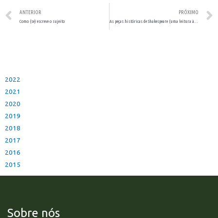
ANTERIOR
PRÓXIMO
Como (se) escreve o sujeito
As peças históricas de Shakespeare (uma leitura à luz da Psicanálise)
2022
2021
2020
2019
2018
2017
2016
2015
Sobre nós