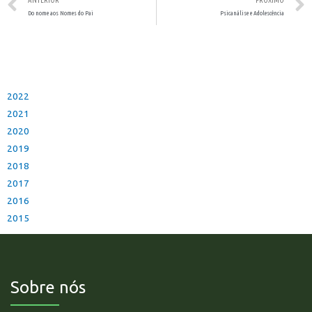
ANTERIOR
PRÓXIMO
Do nome aos Nomes do Pai
Psicanálise e Adolescência
2022
2021
2020
2019
2018
2017
2016
2015
Sobre nós