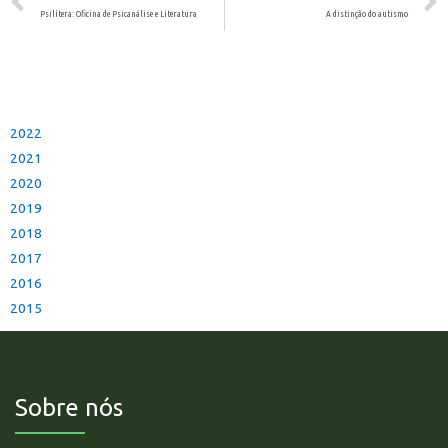
Psilítera: Oficina de Psicanálise e Literatura
A distinção do autismo
2022
2021
2020
2019
2018
2017
2016
2015
Sobre nós