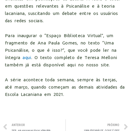
em questões relevantes à Psicanálise e à teoria
lacaniana, suscitando um debate entre os usuários
das redes sociais.
Para inaugurar o “Espaço Biblioteca Virtual”, um
fragmento de Ana Paula Gomes, no texto “Uma
Psicanálise, o que é isso?”, que você pode ler na
íntegra
aqui
. O texto completo de Teresa Melloni
também já está disponível aqui no nosso site.
A série acontece toda semana, sempre às terças,
até março, quando começam as demais atividades da
Escola Lacaniana em 2021.
ANTERIOR
PRÓXIMO
2020, um ano que vai durar além dele
UMA PSICANÁLISE, O QUE É ISSO?