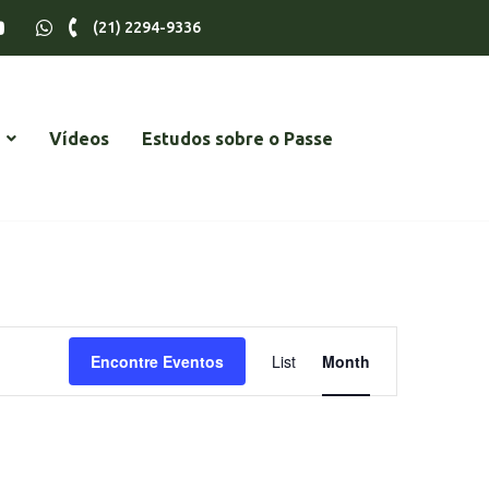
(21) 2294-9336
Vídeos
Estudos sobre o Passe
Navegação
Encontre Eventos
List
Month
do
visual
Evento