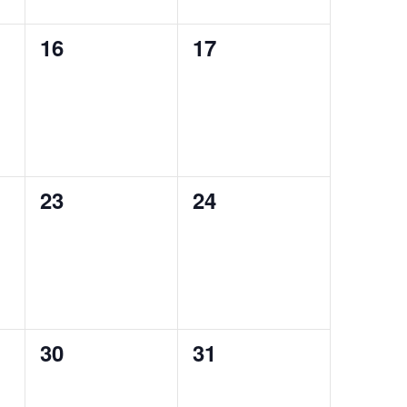
0
0
16
17
evento,
evento,
0
0
23
24
evento,
evento,
0
0
30
31
evento,
evento,