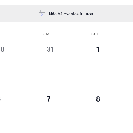
Não há eventos futuros.
QUA
QUI
0
0
0
30
31
1
vento,
evento,
evento,
0
0
0
6
7
8
vento,
evento,
evento,