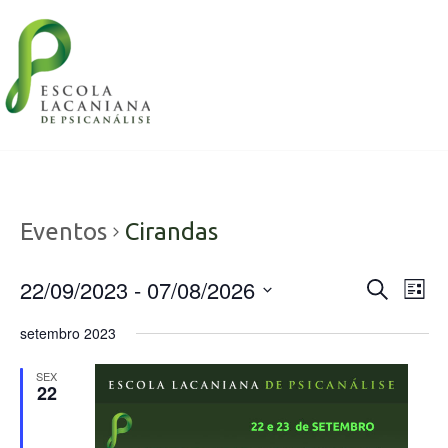
Eventos
Cirandas
22/09/2023
 - 
07/08/2026
Pesquis
Nav
Procurar
List
eventos
do
e
Selecione
setembro 2023
visu
a
navega
data.
Eve
SEX
de
22
visuais