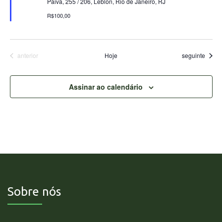
Paiva, 255 / 206, Leblon, Rio de Janeiro, RJ
R$100,00
Eventos
Eventos
anterior
Hoje
seguinte
Assinar ao calendário
Sobre nós