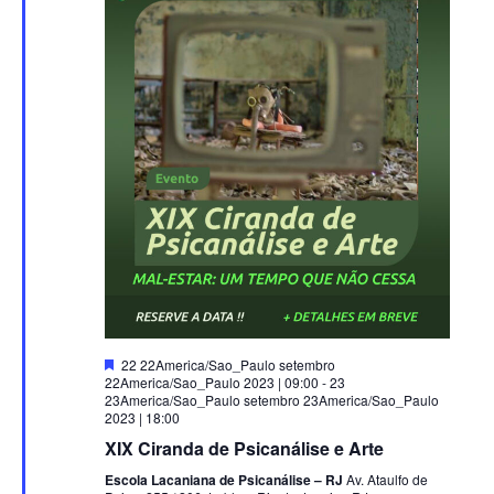
de
Evento
Destacado
22 22America/Sao_Paulo setembro
22America/Sao_Paulo 2023 | 09:00
-
23
23America/Sao_Paulo setembro 23America/Sao_Paulo
2023 | 18:00
XIX Ciranda de Psicanálise e Arte
Escola Lacaniana de Psicanálise – RJ
Av. Ataulfo de