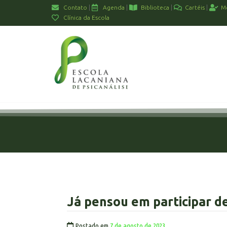
Contato
Agenda
Biblioteca
Cartéis
M
Clínica da Escola
Já pensou em participar d
Postado em
7 de agosto de 2023