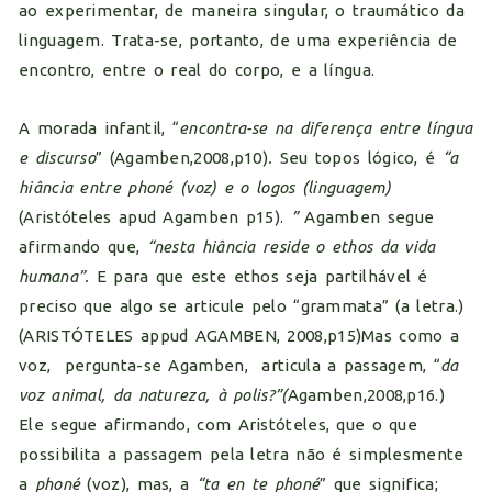
ao experimentar, de maneira singular, o traumático da
linguagem. Trata-se, portanto, de uma experiência de
encontro, entre o real do corpo, e a língua.
A morada infantil, “
encontra-se na diferença entre língua
e discurso
” (Agamben,2008,p10)
.
Seu topos lógico, é
“a
hiância entre phoné (voz) e o logos (linguagem)
(Aristóteles apud Agamben p15).
”
Agamben segue
afirmando que,
“nesta hiância reside o ethos da vida
humana”.
E para que este ethos seja partilhável é
preciso que algo se articule pelo “grammata” (a letra.)
(ARISTÓTELES appud AGAMBEN, 2008,p15)Mas como a
voz, pergunta-se Agamben, articula a passagem, “
da
voz animal, da natureza, à polis?”(
Agamben,2008,p16.)
Ele segue afirmando, com Aristóteles, que o que
possibilita a passagem pela letra não é simplesmente
a
phoné
(voz), mas, a
“ta en te phoné
” que significa;