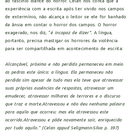
ao fascínio diante do horror. Celan nos conta que a
experiência com a escrita após ter vivido nos campos
de extermínio, não alcança o leitor se ele for banhado
da ânsia em contar o horror dos campos. O horror
exagerado, nos diz, “
é incapaz de dizer”.
A língua,
portanto, precisa mastigar os horrores da violência
para ser compartilhada em acontecimento de escrita:
Alcançável, próximo e não perdido permaneceu em meio
as pedras este único: a língua. Ela permaneceu não
perdida sim apesar de tudo mas ela teve que atravessar
suas próprias ausências de respostas, atravessar um
emudecer, atravessar milhares de terrores e o discurso
que traz a morte.Atravessou e não deu nenhuma palavra
para aquilo que ocorreu: mas ela atravessou este
ocorrido.Atravessou e pôde novamente sair, enriquecida
por tudo aquilo.” (Celan appud Seligmann-Silva p. 397)