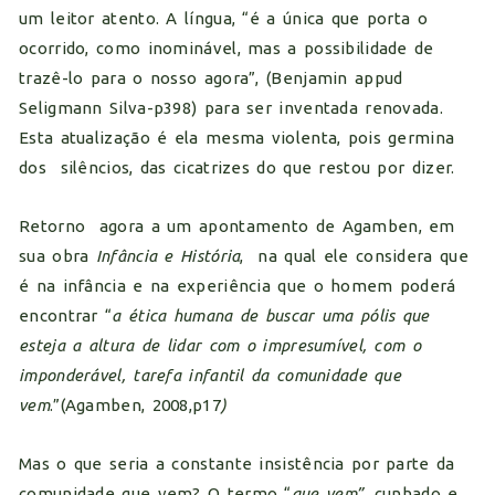
um leitor atento. A língua, “é a única que porta o
ocorrido, como inominável, mas a possibilidade de
trazê-lo para o nosso agora”, (Benjamin appud
Seligmann Silva-p398) para ser inventada renovada.
Esta atualização é ela mesma violenta, pois germina
dos silêncios, das cicatrizes do que restou por dizer.
Retorno agora a um apontamento de Agamben, em
sua obra
Infância e História
, na qual ele considera que
é na infância e na experiência que o homem poderá
encontrar “
a ética humana de buscar uma pólis que
esteja a altura de lidar com o impresumível, com o
imponderável, tarefa infantil da comunidade que
vem
.”(Agamben, 2008,p17
)
Mas o que seria a constante insistência por parte da
comunidade que vem? O termo “
que vem”,
cunhado e