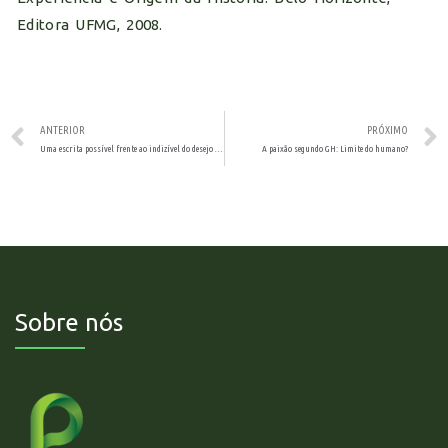
Editora UFMG, 2008.
ANTERIOR
PRÓXIMO
Uma escrita possível frente ao indizível do desejo do outro
A paixão segundo GH: Limite do humano?
Sobre nós