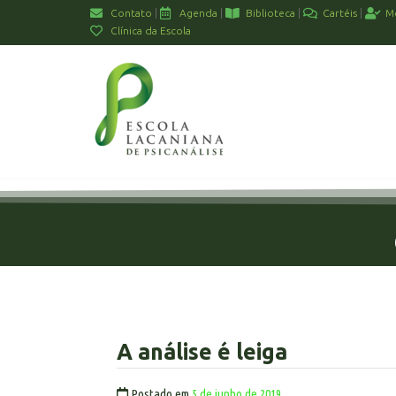
Contato
Agenda
Biblioteca
Cartéis
M
Clínica da Escola
A análise é leiga
Postado em
5 de junho de 2019