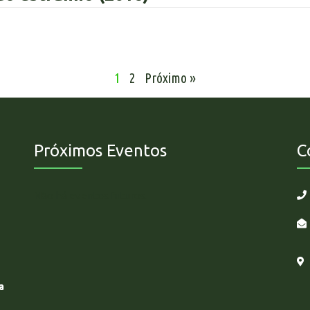
1
2
Próximo »
Próximos Eventos
C
Não há eventos futuros.
a