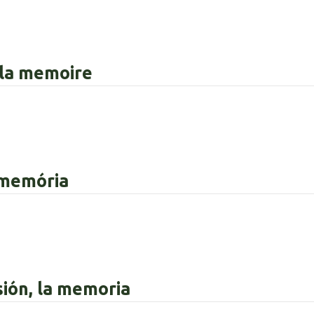
, la memoire
a memória
sión, la memoria