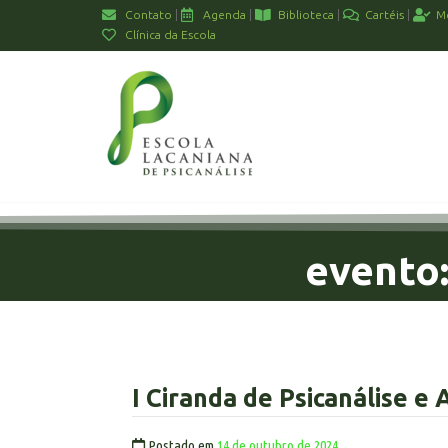
Contato
Agenda
Biblioteca
Cartéis
M
Clínica da Escola
evento:
I Ciranda de Psicanálise e 
Postado em
14 de outubro de 2024