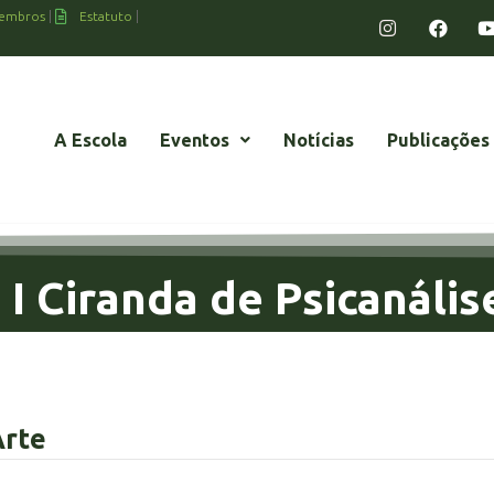
embros
Estatuto
A Escola
Eventos
Notícias
Publicações
 I Ciranda de Psicanális
Arte